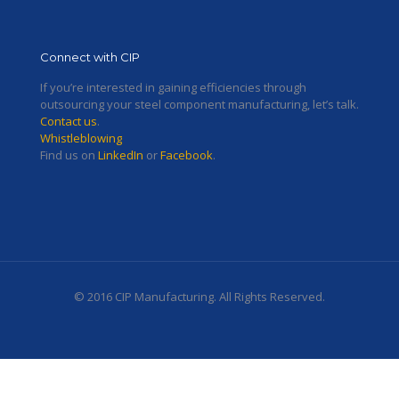
Connect with CIP
If you’re interested in gaining efficiencies through
outsourcing your steel component manufacturing, let’s talk.
Contact us
.
Whistleblowing
Find us on
LinkedIn
or
Facebook
.
© 2016 CIP Manufacturing. All Rights Reserved.