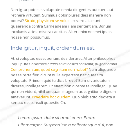
Non igitur potestis voluptate omnia dirigentes aut tueri aut
retinere virtutem. Summus dolor plures dies manere non
potest?
Strato, physicum se voluit
, ec vero alia sunt
quaerenda contra Carneadeam illam sententiam. Bonum
incolumis acies: misera caecitas. Aliter enim nosmet ipsos
nosse non possumus.
Inde igitur, inquit, ordiendum est.
At, si voluptas esset bonum, desideraret. Aliter philosophos
loqui putas oportere?
Ratio enim nostra consentit, pugnat oratio.
Comprehensum, quod cognitum non habet?
Nam aliquando
posse recte fieri dicunt nulla expectata nec quaesita
voluptate. Primum quid tu dicis breve? Eam si varietatem
diceres, intellegerem, ut etiam non dicente te intellego; Quae
qui non vident, nihil umquam magnum ac cognitione dignum
amaverunt.
Praeclare hoc quidem.
Quo plebiscito decreta a
senatu est consuli quaestio Cn.
Lorem ipsum dolor sit amet enim. Etiam
ullamcorper. Suspendisse a pellentesque dui, non