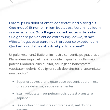
Lorem ipsum dolor sit amet, consectetur adipiscing elit.
Quo modo? Et nemo nimium beatus est.
Verum hoc idem
saepe faciamus.
Duo Reges: constructio interrete.
Suo genere perveniant ad extremum;
Sed ille, ut dixi,
vitiose.
Negat esse eam, inquit, propter se expetendam.
Quid est, quod ab ea absolvi et perfici debeat?
Ut pulsi recurrant? Ratio enim nostra consentit, pugnat oratio.
Plane idem, inquit, et maxima quidem, qua fieri nulla maior
potest. Diodorus, eius auditor, adiungit ad honestatem
vacuitatem doloris. Qua igitur re ab deo vincitur, si aeternitate
non vincitur?
Superiores tres erant, quae esse possent, quarum est
una sola defensa, eaque vehementer.
Istam voluptatem perpetuam quis potest praestare
sapienti?
Quia dolori non voluptas contraria est, sed doloris
privatio.